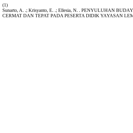
(1)
Sunarto, A. .; Krisyanto, E. .; Ellesia, N. . PENY
CERMAT DAN TEPAT PADA PESERTA DIDIK YAYASAN L