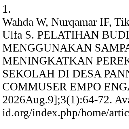
1.
Wahda W, Nurqamar IF, Tik
Ulfa S. PELATIHAN BU
MENGGUNAKAN SAMPA
MENINGKATKAN PERE
SEKOLAH DI DESA PA
COMMUSER EMPO ENGA [In
2026Aug.9];3(1):64-72. Avai
id.org/index.php/home/arti