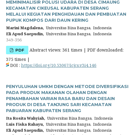
MEMINIMALISIR POLUSI UDARA DI DESA CIMAUNG
KECAMATAN CIKEUSAL KABUPATEN SERANG
MELALUI KEGIATAN PENGHIJAUAN DAN PEMBUATAN
PUPUK KOMPOS DARI DAUN KERING
Marini Magdalena,
Universitas Bina Bangsa, Indonesia
Eli Apud Saepudin,
Universitas Bina Bangsa, Indonesia
349-356
Abstract views: 361 times | PDF downloaded:
PDF
375 times |
DOI :
https://doi.org/10.53067/icjcs.v3i4.146
PENYULUHAN UMKM DENGAN METODE DIVERSIFIKASI
PADA PRODUK MAKANAN OLAHAN DENGAN
PENAMBAHAN VARIAN RASA BARU DAN DESAIN
PRODUK DI DESA TANJUNG SARI KECAMATAN
PABUARAN KABUPATEN SERANG
Ita Rosita Wahyiah,
Universitas Bina Bangsa, Indonesia
Luis Fiska Rahayu,
Universitas Bina Bangsa, Indonesia
Eli Apud Saepudin,
Universitas Bina Bangsa, Indonesia