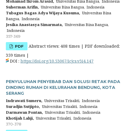
Mohamad Ikrom Arasid,
Universitas Bina Bangsa, Indonesia
Suherman Arifin,
Universitas Bina Bangsa, Indonesia
Tubagus Bagas Adya Wijaya Kusuma,
Universitas Bina
Bangsa, Indonesia
Jesika Anastasya Simarmata,
Universitas Bina Bangsa,
Indonesia
357-369
Abstract views: 408 times | PDF downloaded:
PDF
359 times |
DOI :
https://doi.org/10.53067/icjcs.v3i4.147
PENYULUHAN PENYEBAB DAN SOLUSI RETAK PADA
DINDING RUMAH DI KELURAHAN BENDUNG, KOTA
SERANG
Indrawati Sumeru,
Universitas Trisakti, Indonesia
Suradjin Sutjipto,
Universitas Trisakti, Indonesia
Darmawan Pontan,
Universitas Trisakti, Indonesia
Khotijah Lahji,
Universitas Trisakti, Indonesia
370-378