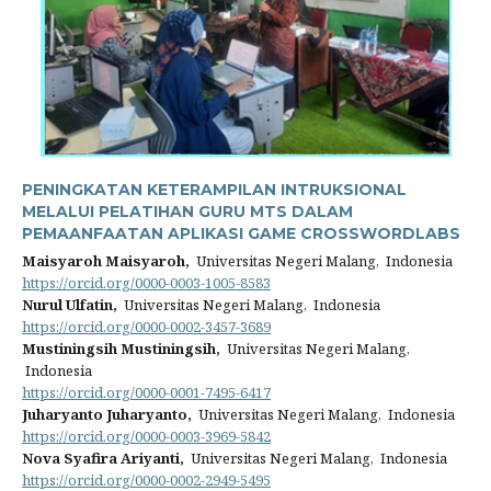
PENINGKATAN KETERAMPILAN INTRUKSIONAL
MELALUI PELATIHAN GURU MTS DALAM
PEMAANFAATAN APLIKASI GAME CROSSWORDLABS
Maisyaroh Maisyaroh,
Universitas Negeri Malang, Indonesia
https://orcid.org/0000-0003-1005-8583
Nurul Ulfatin,
Universitas Negeri Malang, Indonesia
https://orcid.org/0000-0002-3457-3689
Mustiningsih Mustiningsih,
Universitas Negeri Malang,
Indonesia
https://orcid.org/0000-0001-7495-6417
Juharyanto Juharyanto,
Universitas Negeri Malang, Indonesia
https://orcid.org/0000-0003-3969-5842
Nova Syafira Ariyanti,
Universitas Negeri Malang, Indonesia
https://orcid.org/0000-0002-2949-5495