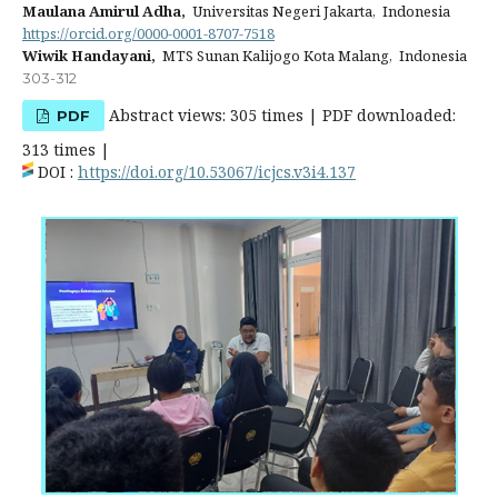
Maulana Amirul Adha,
Universitas Negeri Jakarta, Indonesia
https://orcid.org/0000-0001-8707-7518
Wiwik Handayani,
MTS Sunan Kalijogo Kota Malang, Indonesia
303-312
Abstract views: 305 times | PDF downloaded:
PDF
313 times |
DOI :
https://doi.org/10.53067/icjcs.v3i4.137