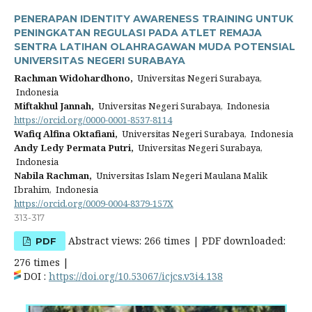
PENERAPAN IDENTITY AWARENESS TRAINING UNTUK
PENINGKATAN REGULASI PADA ATLET REMAJA
SENTRA LATIHAN OLAHRAGAWAN MUDA POTENSIAL
UNIVERSITAS NEGERI SURABAYA
Rachman Widohardhono,
Universitas Negeri Surabaya,
Indonesia
Miftakhul Jannah,
Universitas Negeri Surabaya, Indonesia
https://orcid.org/0000-0001-8537-8114
Wafiq Alfina Oktafiani,
Universitas Negeri Surabaya, Indonesia
Andy Ledy Permata Putri,
Universitas Negeri Surabaya,
Indonesia
Nabila Rachman,
Universitas Islam Negeri Maulana Malik
Ibrahim, Indonesia
https://orcid.org/0009-0004-8379-157X
313-317
Abstract views: 266 times | PDF downloaded:
PDF
276 times |
DOI :
https://doi.org/10.53067/icjcs.v3i4.138