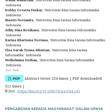
Wulan Muhariani,
Universtas Bina Sarana Informatika,
Indonesia
Bobby Octavia Yuskar,
Universtas Bina Sarana Informatika,
Indonesia
Riastri Novianita,
Universtas Bina Sarana Informatika,
Indonesia
Athiy Dina Rosihana,
Universtas Bina Sarana Informatika,
Indonesia
Karina Kharisma Noviana,
Universtas Bina Sarana Informatika,
Indonesia
Elsa Sarah Tioma Siburian,
Universtas Bina Sarana
Informatika, Indonesia
Welhelmina Dethan,
Universtas Bina Sarana Informatika,
Indonesia
340-348
Abstract views: 234 times | PDF downloaded:
PDF
315 times |
DOI :
https://doi.org/10.53067/icjcs.v3i4.145
PENGABDIAN KEPADA MASYARAKAT DALAM UPAYA