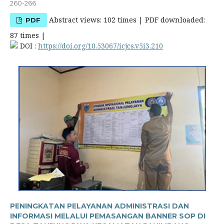
260-266
Abstract views: 102 times | PDF downloaded:
PDF
87 times |
DOI :
https://doi.org/10.53067/icjcs.v5i3.210
PENINGKATAN PELAYANAN ADMINISTRASI DAN
INFORMASI MELALUI PEMASANGAN BANNER SOP DI